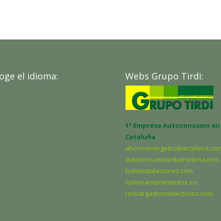
oge el idioma:
Webs Grupo Tirdi:
1ª Empresa Autoconsumo en
Cataluña
ahorroenergeticobarcelona.co
autoconsumoenbarcelona.com
todoinstalaciones.com
todomantenimientos.es
redcargadoreselectricos.com