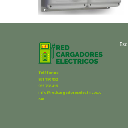
Esc
Teléfonos:
931 190 852
935 798 415
info@redcargadoreselectricos.c
om