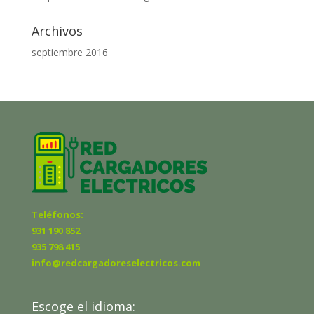
Archivos
septiembre 2016
Teléfonos:
931 190 852
935 798 415
info@redcargadoreselectricos.com
Escoge el idioma: