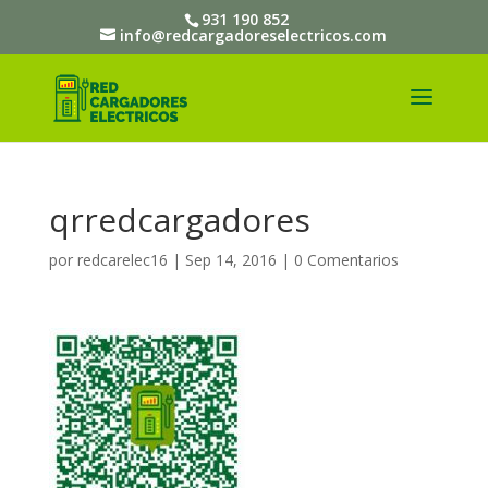
931 190 852
info@redcargadoreselectricos.com
qrredcargadores
por
redcarelec16
|
Sep 14, 2016
|
0 Comentarios